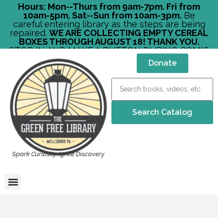
Hours: Mon--Thurs from 9am-7pm. Fri from
10am-5pm. Sat--Sun from 10am-3pm.
Be
careful entering library as the steps are being
repaired.
WE ARE COLLECTING EMPTY CEREAL
BOXES THROUGH AUGUST 18! THANK YOU.
STOP IN AND MAKE A BUTTON DURING COMIC
CON!
Donate
Spark Curiosity, Ignite Discovery