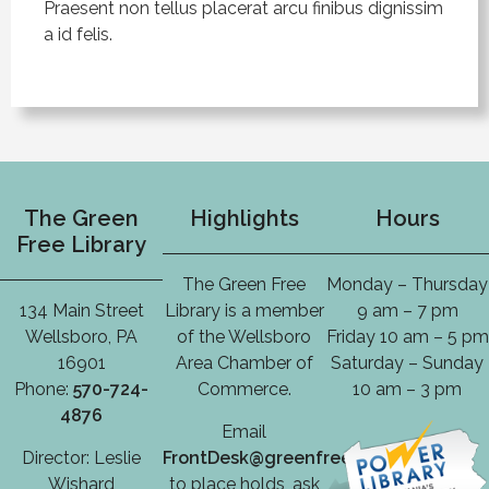
Praesent non tellus placerat arcu finibus dignissim
a id felis.
The Green
Highlights
Hours
Free Library
The Green Free
Monday – Thursday
134 Main Street
Library is a member
9 am – 7 pm
Wellsboro, PA
of the Wellsboro
Friday 10 am – 5 pm
16901
Area Chamber of
Saturday – Sunday
Phone:
570-724-
Commerce.
10 am – 3 pm
4876
Email
Director: Leslie
FrontDesk@greenfreelibrary.org
Wishard
to place holds, ask